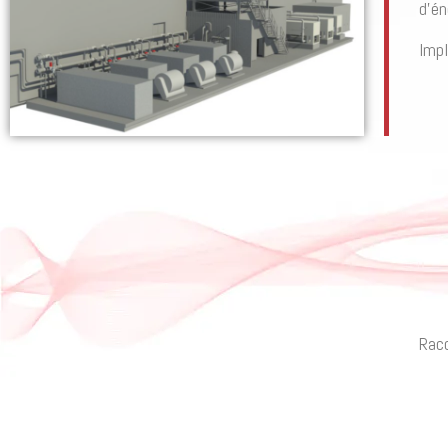
d’én
Impl
Racc